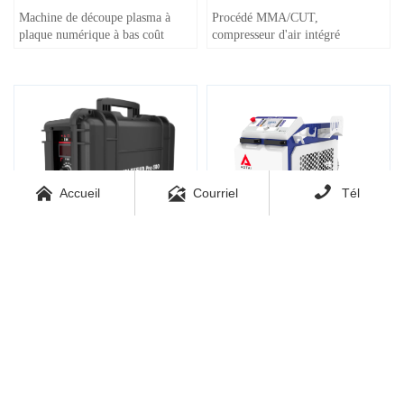
Machine de découpe plasma à
Procédé MMA/CUT,
plaque numérique à bas coût
compresseur d'air intégré



Accueil
Courriel
Tél
VOLTFEED Pro 500
ATW Laser
-1500/2000/3000R
Interfaces robotisées multiples
– intégration fluide avec une
large gamme de systèmes