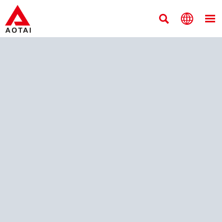


