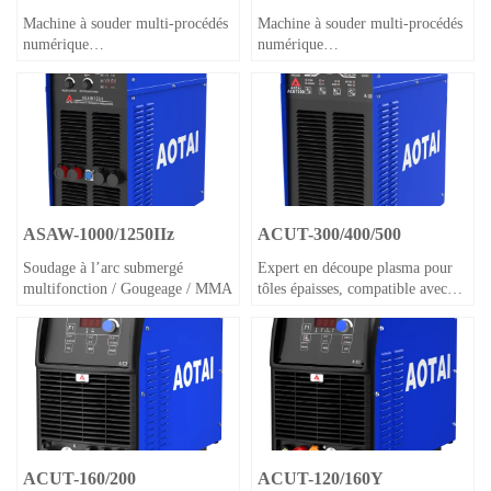
630/1000/1250/1600II
Machine à souder multi-procédés
Machine à souder multi-procédés
numérique
numérique
(SAW/GOUGING/MMA)
(SAW/GMAW/MMA/GOUGING)
compatible avec des équipements
d'automatisation/robots
ASAW-1000/1250IIz
ACUT-300/400/500
Soudage à l’arc submergé
Expert en découpe plasma pour
multifonction / Gougeage / MMA
tôles épaisses, compatible avec
CNC
ACUT-160/200
ACUT-120/160Y