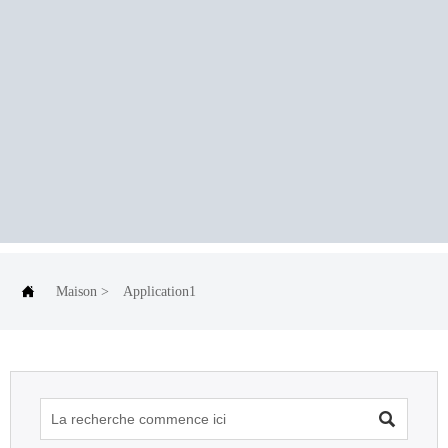

Maison
>
Application1
