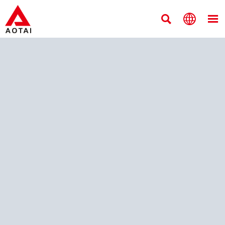


