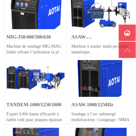
MIG À IMPULSIONS / MIG
CV

MIG-350/400/500/630
ASAW-
630/1000/1250/1600II
Machine de soudage MIG/MAG
Machine à souder multi-procédés

fiable offrant l’utilisation la plus
numérique
facile
(SAW/GOUGING/MMA)
TANDEM-1000/1250/1600
ASAW-1000/1250IIz
Expert SAW haute efficacité à
Soudage à l’arc submergé
faible coût pour plaques épaisses
multifonction / Gougeage / MMA