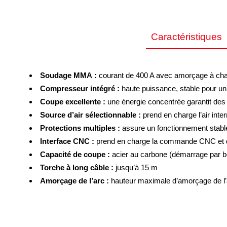
Caractéristiques
Soudage MMA :
courant de 400 A avec amorçage à chaud
Équipements standard
Compresseur intégré :
haute puissance, stable pour u
1 source d’alimentation
Coupe excellente :
une énergie concentrée garantit des 
Tension d'entrée nominale 
1 câble primaire connecté L=3m
Source d’air sélectionnable :
prend en charge l’air inte
1 câble de masse L=3m avec pince et fiche rapide
Capacité d’entrée no
Protections multiples :
assure un fonctionnement stab
1 vanne de réduction de pression
Interface CNC :
prend en charge la commande CNC et de
Courant d’entrée nomin
1 torche plasma
Capacité de coupe :
acier au carbone (démarrage par
Plage de 
Torche à long câble :
jusqu’à 15 m
Amorçage de l’arc :
hauteur maximale d’amorçage de l
Plasma
Cycle 
découpe