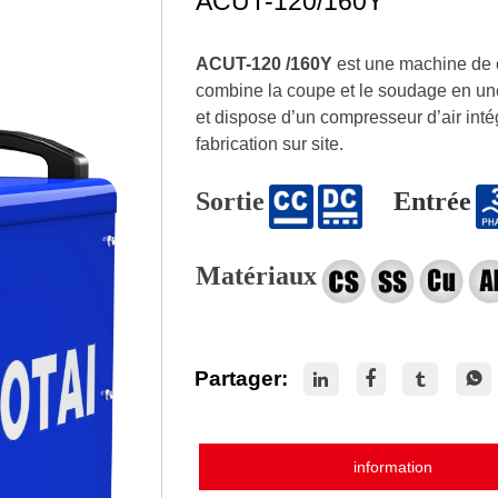
ACUT-120/160Y
ACUT-120 /160Y
est une machine de c
combine la coupe et le soudage en un
et dispose d’un compresseur d’air intégré
fabrication sur site.
Sortie
Entrée
Matériaux
Partager:




information