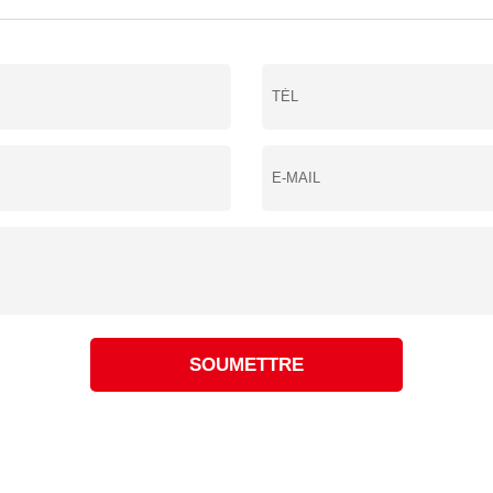
imale de coupe/CS (mm)
coupe de qualité/CS (mm)
ourant de soudage (A)
5
OCV (V)
de force d'arc (A)
de service (40℃)
35
mm)
758
b)
6
ction
SOUMETTRE
tion