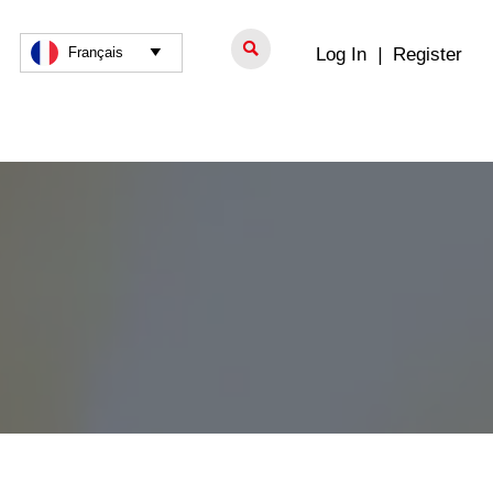

Log In
|
Register
Français
