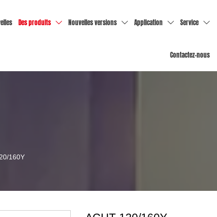
elles
Des produits
Nouvelles versions
Application
Service




Contactez-nous
20/160Y