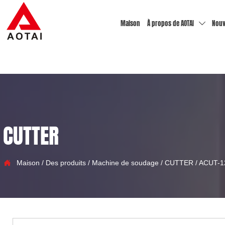
Maison
À propos de AOTAI
Nouv

CUTTER

Maison
/
Des produits
/
Machine de soudage
/
CUTTER
/
ACUT-1