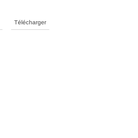
Télécharger
UT120Y
ACUT160Y
Triphasé, AC380V±10%, 50 /60Hz
19
30
25
41
340
340
340
320
%@120A
60%@160A