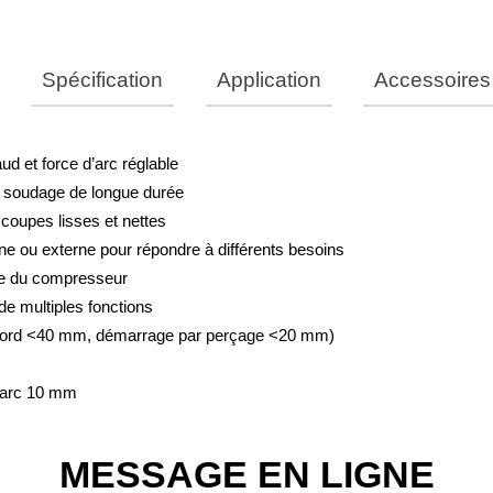
Spécification
Application
Accessoires
 et force d’arc réglable
ACUT-120/160Y.pdf
AC
n soudage de longue durée
coupes lisses et nettes
/fréquence (V/Hz)
rne ou externe pour répondre à différents besoins
minale (KVA)
le du compresseur
 multiples fonctions
al nominal (A)
 bord <40 mm, démarrage par perçage <20 mm)
courant de coupe (A)
’arc 10 mm
OCV (V)
de service (40℃)
60
MESSAGE EN LIGNE