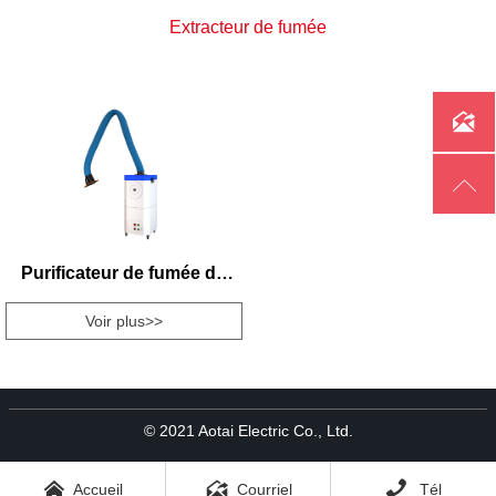
Extracteur de fumée


Purificateur de fumée de
soudage AT-XZ
Voir plus>>
© 2021 Aotai Electric Co., Ltd.



Accueil
Courriel
Tél