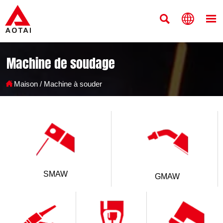



Machine de soudage

Maison
/
Machine à souder
SMAW
GMAW