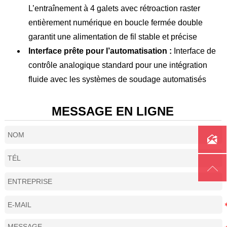
OCV (V)
73
L’entraînement à 4 galets avec rétroaction raster
Diamètre de l’électrode en
entièrement numérique en boucle fermée double
1~6
tungstène (mm)
garantit une alimentation de fil stable et précise
Interface prête pour l’automatisation :
Interface de
Poids (Kg/lb)
55 /121.28
contrôle analogique standard pour une intégration
Dimensions (mm)
660*320*560
fluide avec les systèmes de soudage automatisés
Classe d’isolation
IP23
MESSAGE EN LIGNE
Source de puissance pour fil chaud

Modèle
HW-200
Tension d'entrée nominale
Triphasé

/fréquence (V/Hz)
380V±10% /50Hz
Capacité d’entrée nominale
2.6
(KVA)