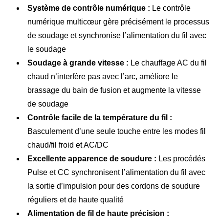
ATIG-400P(HW)/500P(HW)
Équipements standard
Système de contrôle numérique :
Le contrôle
Plus.pdf
numérique multicœur gère précisément le processus
1 source de puissance
Source de puissance de soudage
de soudage et synchronise l’alimentation du fil avec
1 câble principal=3m
Modèle
ATIG400P(HW)
le soudage
1 source de puissance pour fil chaud
Soudage à grande vitesse :
Le chauffage AC du fil
1 refroidisseur à eau
3 phase,
Tension d'entrée nominale
chaud n’interfère pas avec l’arc, améliore le
1 dévidoir
AC380V±10%, 50
/fréquence (V/Hz)
brassage du bain de fusion et augmente la vitesse
1 chariot
/60Hz
de soudage
1 câble de dévidoir=10m
Capacité d’entrée nominale
18
Contrôle facile de la température du fil :
1 câble de masse=3m
(KVA)
Basculement d’une seule touche entre les modes fil
1 câble de masse pour fil chaud=3m
Courant d’entrée nominal
chaud/fil froid et AC/DC
1 torche TIG
28
nominal (A)
Excellente apparence de soudure :
Les procédés
Cycle de service (40℃)
60%@400A
Pulse et CC synchronisent l’alimentation du fil avec
la sortie d’impulsion pour des cordons de soudure
Plage de courant réglable
5~400A
réguliers et de haute qualité
(A)
Alimentation de fil de haute précision :