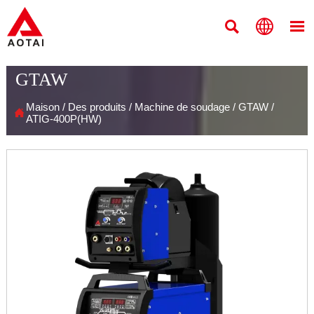



GTAW
Maison
/
Des produits
/
Machine de soudage
/
GTAW
/

ATIG-400P(HW)