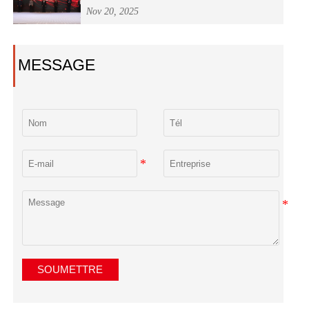
compétences des opérateurs de soudage
Nov 20, 2025
"Welder Master Cup" du système national
d'énergie nucléaire
MESSAGE
SOUMETTRE