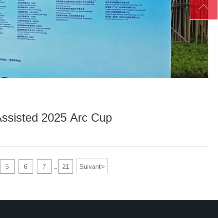

Assisted 2025 Arc Cup
>
5
6
7
21
Suivant
...