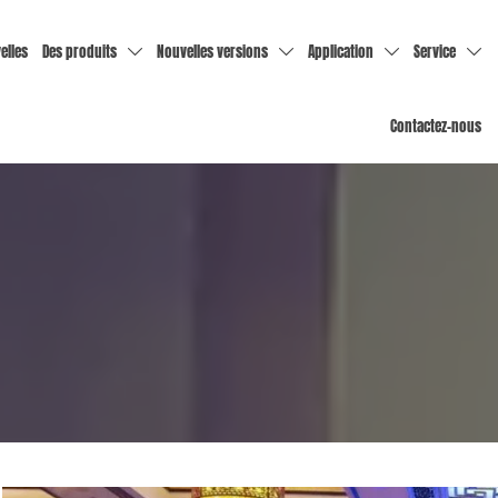
elles
Des produits
Nouvelles versions
Application
Service




Contactez-nous