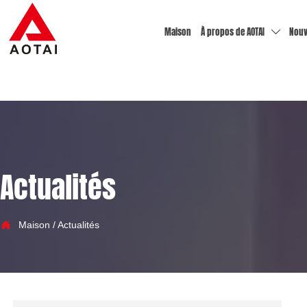
Maison
À propos de AOTAI
Nouv

Actualités

Maison
/
Actualités