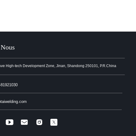
Nous
Ave High-tech Development Zone, Jinan, Shandong 250101, P.R.China
-81921030
taiwelding.com

