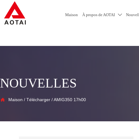
Maison
À propos de AOTAI
Nouvel

NOUVELLES

Maison
/
Télécharger
/
AMIG350 17h00