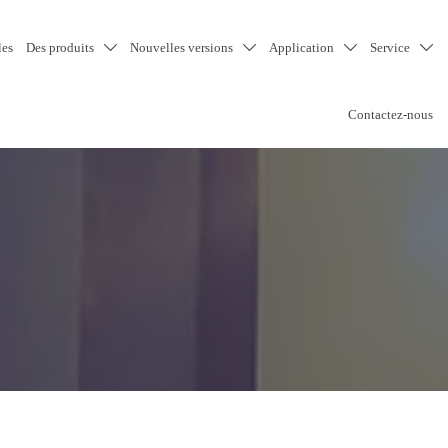
les
Des produits
Nouvelles versions
Application
Service




Contactez-nous