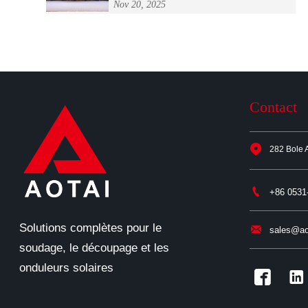
Nov 20, 2025
soudage "Welder Master Cup" du
système national d'énergie nucléaire
Contact

282 Bole 

+86 0531
Solutions complètes pour le

sales@ao
soudage, le découpage et les
onduleurs solaires

