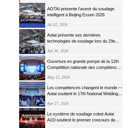
AOTAI présente l’avenir du soudage
intelligent à Beijing Essen 2026
Jul 02, 2026
Aotai présente ses dernières
technologies de soudage lors du 29e
salon « Beijing Essen Welding & Cutting
Jun 30, 2026
»
Ouverture en grande pompe de la 12th
Compétition nationale des compétences
professionnelles de l'industrie du fer et
May 12, 2026
de l'acier
Les compétences changent le monde —
Aotai soutient le 17th National Welding
Skills Competition
Apr 27, 2026
Le système de soudage cobot Aotai
Ai10 soutient le premier concours de
compétences des opérateurs de