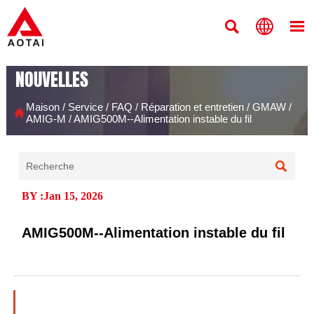



NOUVELLES
Maison
/
Service
/
FAQ
/
Réparation et entretien
/
GMAW
/

AMIG-M
/
AMIG500M--Alimentation instable du fil

BY :Jan 15, 2026
AMIG500M--Alimentation instable du fil