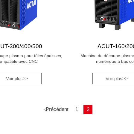
UT-300/400/500
ACUT-160/20
oupe plasma pour tôles épaisses,
Machine de découpe plasma
ompatible avec CNC
numérique à bas co
Voir plus>>
Voir plus>>
Précédent
1
2
<