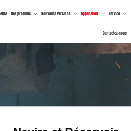
elles
Des produits
Nouvelles versions
Application
Service




Contactez-nous