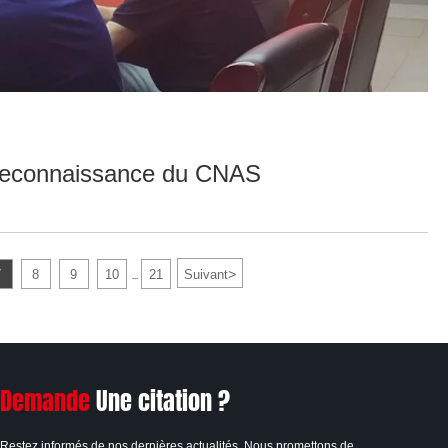
la reconnaissance du CNAS
>
7
8
9
10
21
Suivant
...
Demande
Une citation ?
Restez informés de nos dernières actualités. Nous promettons de