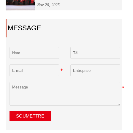
compétences des opérateurs de soudage
Nov 20, 2025
"Welder Master Cup" du système national
d'énergie nucléaire
MESSAGE
SOUMETTRE