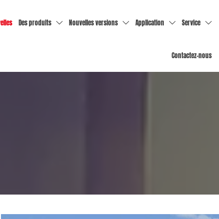
elles
Des produits
Nouvelles versions
Application
Service




Contactez-nous