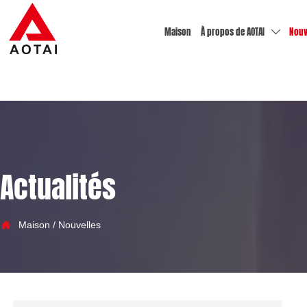
Maison
À propos de AOTAI
Nouv

Actualités

Maison
/
Nouvelles