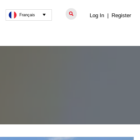

Log In
|
Register
Français
