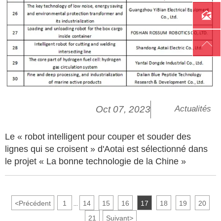


Oct 07, 2023
Actualités
Le « robot intelligent pour couper et souder des
lignes qui se croisent » d'Aotai est sélectionné dans
le projet « La bonne technologie de la Chine »
<
Précédent
1
14
15
16
17
18
19
20
...
21
Suivant
>