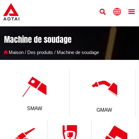



Machine de soudage

Maison
/
Des produits
/
Machine de soudage
SMAW
GMAW