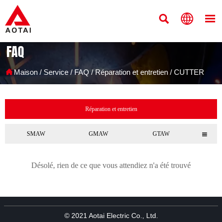



FAQ

Maison
/
Service
/
FAQ
/
Réparation et entretien
/
CUTTER
Réparation et entretien
SMAW
GMAW
GTAW

Désolé, rien de ce que vous attendiez n'a été trouvé
© 2021 Aotai Electric Co., Ltd.