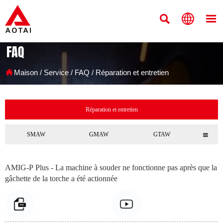



FAQ

Maison
/
Service
/
FAQ
/
Réparation et entretien
Réparation et entretien
SMAW
GMAW
GTAW

AMIG-P Plus - La machine à souder ne fonctionne pas après que la
gâchette de la torche a été actionnée