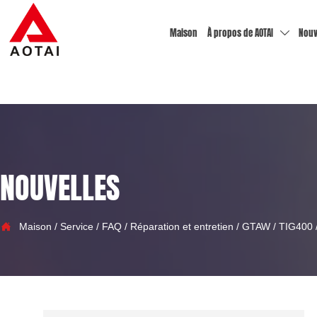
Maison
À propos de AOTAI
Nouv

NOUVELLES

Maison
/
Service
/
FAQ
/
Réparation et entretien
/
GTAW
/
TIG400