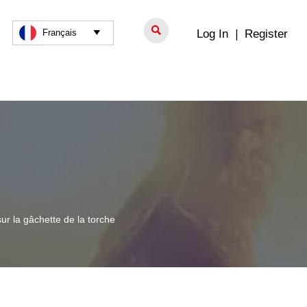

Log In
|
Register
Français

r la gâchette de la torche