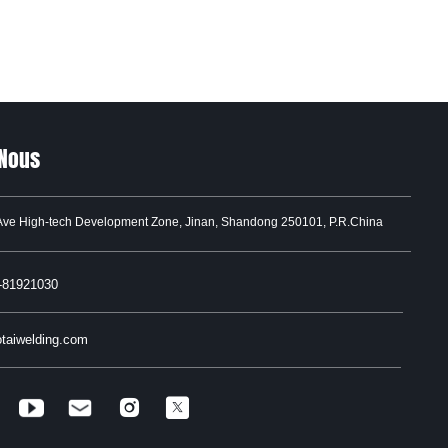
Nous
Ave High-tech Development Zone, Jinan, Shandong 250101, P.R.China
-81921030
taiwelding.com

