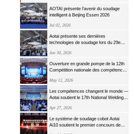
AOTAI présente l’avenir du soudage
intelligent à Beijing Essen 2026
Jul 02, 2026
Aotai présente ses dernières
technologies de soudage lors du 29e
salon « Beijing Essen Welding & Cutting
Jun 30, 2026
»
Ouverture en grande pompe de la 12th
Compétition nationale des compétences
professionnelles de l'industrie du fer et
May 12, 2026
de l'acier
Les compétences changent le monde —
Aotai soutient le 17th National Welding
Skills Competition
Apr 27, 2026
Le système de soudage cobot Aotai
Ai10 soutient le premier concours de
compétences des opérateurs de