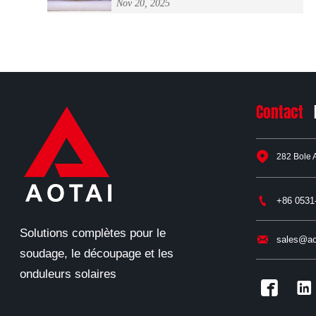
Nov 20, 2025
soudage "Welder Master Cup" du
système national d'énergie nucléaire
Contact

282 Bole 

+86 0531
Solutions complètes pour le

sales@ao
soudage, le découpage et les
onduleurs solaires

