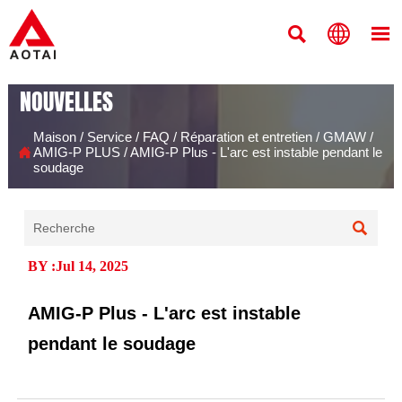



NOUVELLES
Maison
/
Service
/
FAQ
/
Réparation et entretien
/
GMAW
/

AMIG-P PLUS
/
AMIG-P Plus - L'arc est instable pendant le
soudage

BY :Jul 14, 2025
AMIG-P Plus - L'arc est instable
pendant le soudage