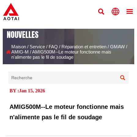



NOUVELLES
Maison
/
Service
/
FAQ
/
Réparation et entretien
/
GMAW
/

AMIG-M
/
AMIG500M--Le moteur fonctionne mais
n'alimente pas le fil de soudage

BY :Jan 15, 2026
AMIG500M--Le moteur fonctionne mais
n'alimente pas le fil de soudage